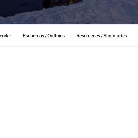
E VIDA
lendar
Esquemas / Outlines
Resúmenes / Summaries
E VIDA / READING FOR LIFE
¡Bienvenido a Lectura de Vida 2026!